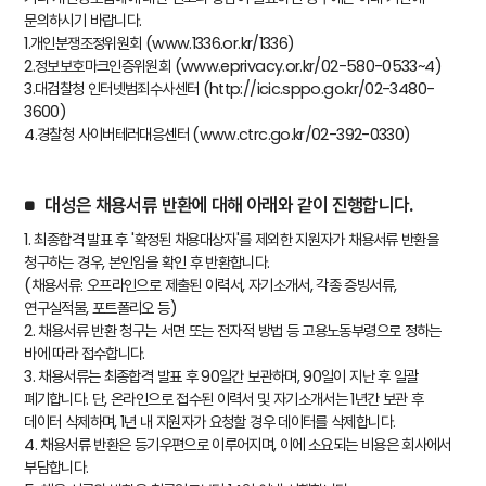
문의하시기 바랍니다.
1.개인분쟁조정위원회 (www.1336.or.kr/1336)
2.정보보호마크인증위원회 (www.eprivacy.or.kr/02-580-0533~4)
3.대검찰청 인터넷범죄수사센터 (http://icic.sppo.go.kr/02-3480-
3600)
4.경찰청 사이버테러대응센터 (www.ctrc.go.kr/02-392-0330)
대성은 채용서류 반환에 대해 아래와 같이 진행합니다.
1. 최종합격 발표 후
'확정된 채용대상자'를
제외한 지원자가 채용서류 반환을
청구하는 경우, 본인임을 확인 후 반환합니다.
(채용서류: 오프라인으로 제출된 이력서, 자기소개서, 각종 증빙서류,
연구실적물, 포트폴리오 등)
2. 채용서류 반환 청구는 서면 또는 전자적 방법 등 고용노동부령으로 정하는
바에 따라 접수합니다.
3. 채용서류는 최종합격 발표 후 90일간 보관하며, 90일이 지난 후 일괄
폐기합니다. 단, 온라인으로 접수된 이력서 및 자기소개서는 1년간 보관 후
데이터 삭제하며, 1년 내 지원자가 요청할 경우 데이터를 삭제합니다.
4. 채용서류 반환은 등기우편으로 이루어지며, 이에 소요되는 비용은 회사에서
부담합니다.